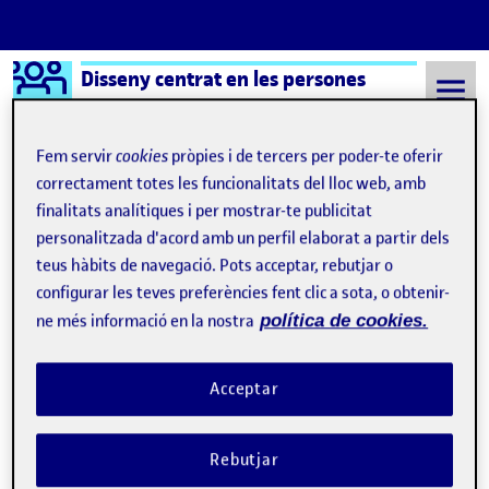
Logo Ágora
Disseny centrat en les persones
Saltar al contingut
Fem servir
cookies
pròpies i de tercers per poder-te oferir
correctament totes les funcionalitats del lloc web, amb
finalitats analítiques i per mostrar-te publicitat
Semestre 20211 - Aula 1
4 Octubre, 2021
personalitzada d'acord amb un perfil elaborat a partir dels
4 Octubre, 2021
teus hàbits de navegació. Pots acceptar, rebutjar o
configurar les teves preferències fent clic a sota, o obtenir-
ne més informació en la nostra
política de cookies.
Disseny Universal.
Publicat per
Publicat per
Eric Abenza Castejón
Visibilitat:
Data de publicació
el Disseny Universal.
Públic
-
4 Oct. 2021
-
comentari
Acceptar
Rebutjar