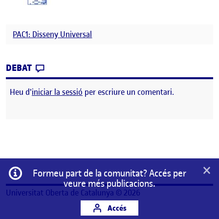
PAC1: Disseny Universal
CONTRIBUTION
0
EL PAC1: DISSENY UNIVERSAL
DEBAT
Heu d'
iniciar la sessió
per escriure un comentari.
×
Informació
Formeu part de la comunitat? Accés per
veure més publicacions.
Universitat Oberta de Catalunya © 2026
Accés