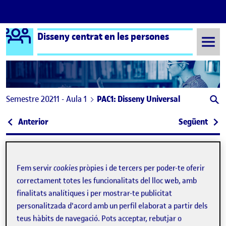
Logo Ágora
Disseny centrat en les persones
Saltar al contingut
Semestre 20211 - Aula 1
PAC1: Disseny Universal
Navegació d'entrades
: PAC 1: Disseny universal
: PAC
Anterior
Següent
PAC1: Disseny Universal
Publicat per
Publicat per
Josep Balliu Rodríguez
Fem servir
cookies
pròpies i de tercers per poder-te oferir
Visibilitat:
Data de publicació
el PAC1: Disseny Universal
Públic
-
25 Set. 2021
-
comentari
correctament totes les funcionalitats del lloc web, amb
finalitats analítiques i per mostrar-te publicitat
L’espai que he escollit per la primera activitat de l’assignatura
personalitzada d'acord amb un perfil elaborat a partir dels
de Disseny centrat en les persones és el meu lloc de treball.
teus hàbits de navegació. Pots acceptar, rebutjar o